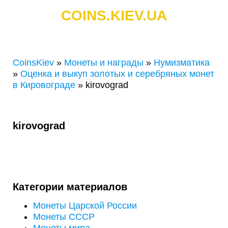
COINS.KIEV.UA
СКУПКА ЗОЛОТЫХ И СЕРЕБРЯНЫХ МОНЕТ
CoinsKiev
»
Монеты и награды
»
Нумизматика
»
Оценка и выкуп золотых и серебряных монет
в Кировограде
»
kirovograd
kirovograd
Категории материалов
Монеты Царской России
Монеты СССР