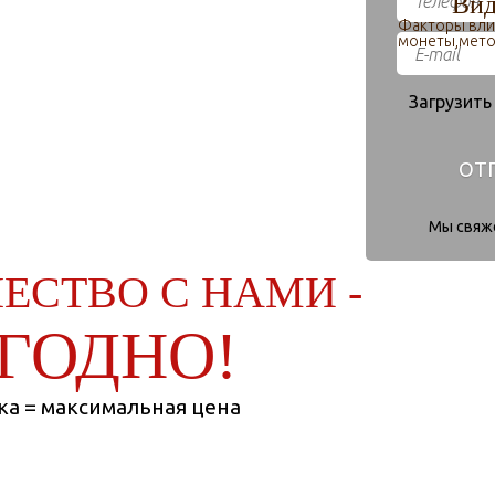
Очистка монет
Вид
 очистки монет,профессиональная
Факторы вли
очистка
монеты,мето
по
Загрузить
ОТ
Мы свяже
ЕСТВО С НАМИ -
ГОДНО!
а = максимальная цена