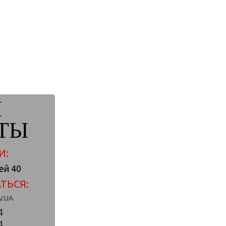
И
ТЫ
И:
лей 40
ТЬСЯ:
V.UA
4
4