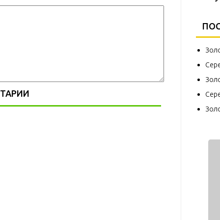
ПОС
Зол
Сер
Зол
ТАРИИ
Сер
Зол