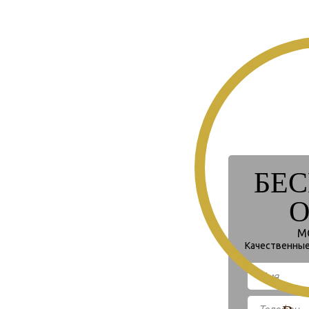
БЕ
О
М
Качественные