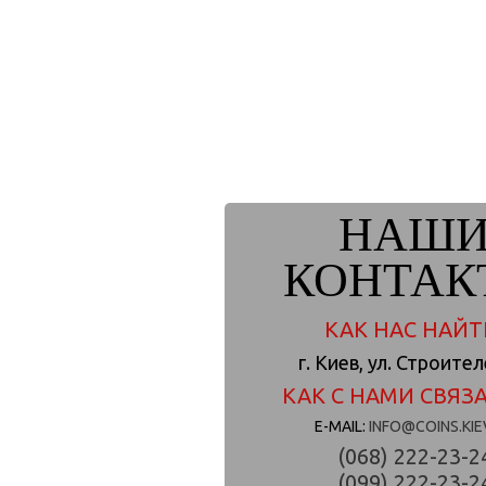
НАШ
КОНТАК
КАК НАС НАЙТ
г. Киев, ул. Строите
КАК С НАМИ СВЯЗА
E-MAIL:
INFO@COINS.KIE
(068) 222-23-2
(099) 222-23-2