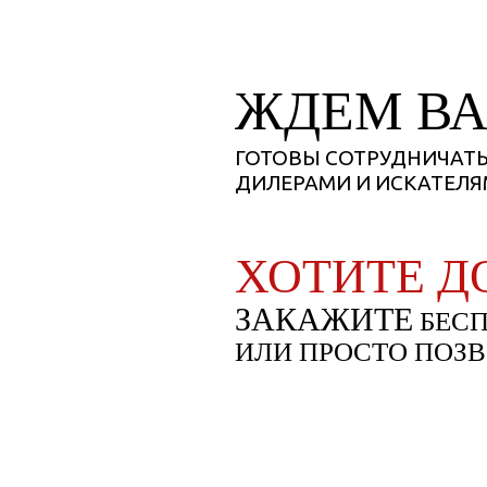
ЖДЕМ В
У Вас о
Отправьт
ГОТОВЫ СОТРУДНИЧАТЬ
ДИЛЕРАМИ И ИСКАТЕЛ
ХОТИТЕ Д
ЗАКАЖИТЕ
БЕСП
ИЛИ ПРОСТО
ПОЗВ
(068) 222-23-24
(099) 222-23-24