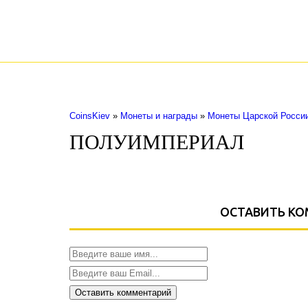
COINS.KIEV.UA
СКУПКА ЗОЛОТЫХ И СЕРЕБРЯНЫХ МОНЕТ
Монеты Царской России
Монеты СССР
CoinsKiev
»
Монеты и награды
»
Монеты Царской Росси
ПОЛУИМПЕРИАЛ
ОСТАВИТЬ К