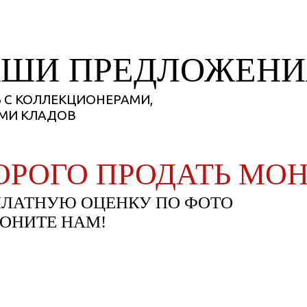
АШИ ПРЕДЛОЖЕНИ
стались вопросы?
е нам заявку!
 С КОЛЛЕКЦИОНЕРАМИ,
ЯМИ КЛАДОВ
ОТПРА
ОРОГО ПРОДАТЬ МОН
ЛАТНУЮ ОЦЕНКУ ПО ФОТО
ОНИТЕ
НАМ!