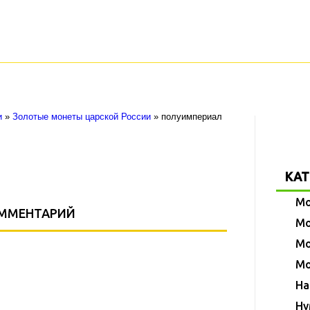
(068) 222-23-24
(099) 222-23-24
Монеты мира
Монеты Украины
Награды
Нумизматика
и
»
Золотые монеты царской России
»
полуимпериал
КАТ
Мо
ОММЕНТАРИЙ
Мо
Мо
Мо
На
Ну