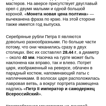
мастеров. На аверсе присутствует двуглавый
орел с двумя малыми и одной большой
короной. «
Монета новая цена полтина
» —
вычеканена фраза по краю. На этой стороне
также имеется год выпуска.
Серебряные рубли Петра II являются
довольно разнообразными. По больше части
потому, что они чеканились сразу в двух
столицах. Вес их составлял
28.44 г
, а диаметр
– около
40 мм
. Насечка на гурте может быть
наклонена как вправо, так и влево. Потрет
царя, изображенный на реверсе, облачен в
парадный костюм, напоминающий латы с
наплечниками. В волосах царя расположилась
лавровая ветвь, а вокруг портрета размещена
надпись «
Петр II император и самодержец
Всероссийский
».