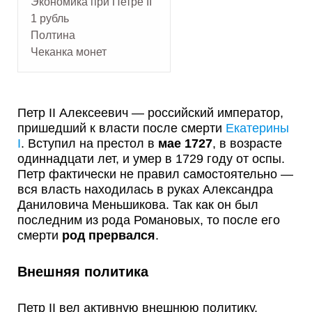
Экономика при Петре II
1 рубль
Полтина
Чеканка монет
Петр II Алексеевич — российский император,
пришедший к власти после смерти
Екатерины
I
. Вступил на престол в
мае 1727
, в возрасте
одиннадцати лет, и умер в 1729 году от оспы.
Петр фактически не правил самостоятельно —
вся власть находилась в руках Александра
Даниловича Меньшикова. Так как он был
последним из рода Романовых, то после его
смерти
род прервался
.
Внешняя политика
Петр II вел активную внешнюю политику.