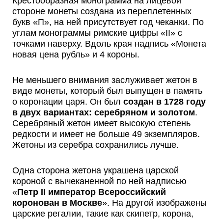
Крестообразная монограмма на лицевой
стороне монеты создана из переплетенных
букв «П», на ней присутствует год чеканки. По
углам монограммы римские цифры «II» с
точками наверху. Вдоль края надпись «Монета
новая цена рубль» и 4 короны.
Не меньшего внимания заслуживает жетон в
виде монеты, который был выпущен в память
о коронации царя. Он был
создан в 1728 году
в двух вариантах: серебряном и золотом
.
Серебряный жетон имеет высокую степень
редкости и имеет не больше 49 экземпляров.
Жетоны из серебра сохранились лучше.
Одна сторона жетона украшена царской
короной с вычеканенной по ней надписью
«
Петр II император Всероссийский
коронован в Москве
». На другой изображены
царские регалии, такие как скипетр, корона,