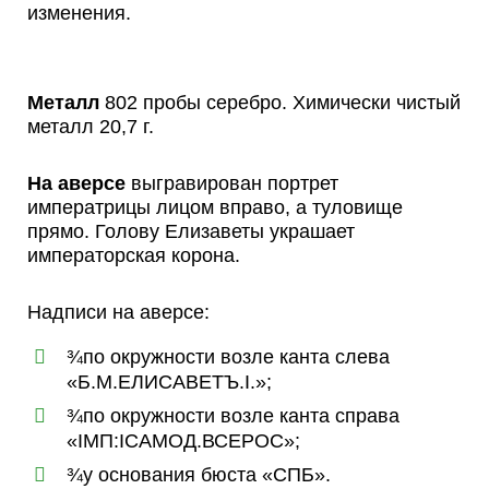
изменения.
Металл
802 пробы серебро. Химически чистый
металл 20,7 г.
На аверсе
выгравирован портрет
императрицы лицом вправо, а туловище
прямо. Голову Елизаветы украшает
императорская корона.
Надписи на аверсе:
¾по окружности возле канта слева
«Б.М.ЕЛИСАВЕТЪ.I.»;
¾по окружности возле канта справа
«ІМП:ІСАМОД.ВСЕРОС»;
¾у основания бюста «СПБ».