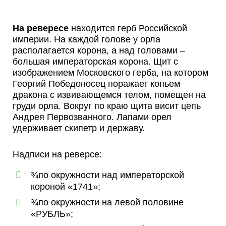
На ревересе
находится герб Российской
империи. На каждой голове у орла
располагается корона, а над головами –
большая императорская корона. Щит с
изображением Московского герба, на котором
Георгий Победоносец поражает копьем
дракона с извивающемся телом, помещен на
груди орла. Вокруг по краю щита висит цепь
Андрея Первозванного. Лапами орел
удерживает скипетр и державу.
Надписи на реверсе:
¾по окружности над императорской
короной «1741»;
¾по окружности на левой половине
«РУБЛЬ»;