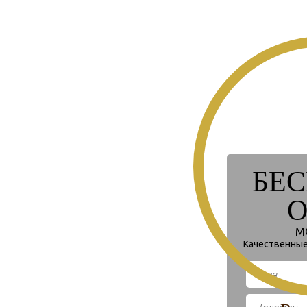
БЕ
О
М
Качественные