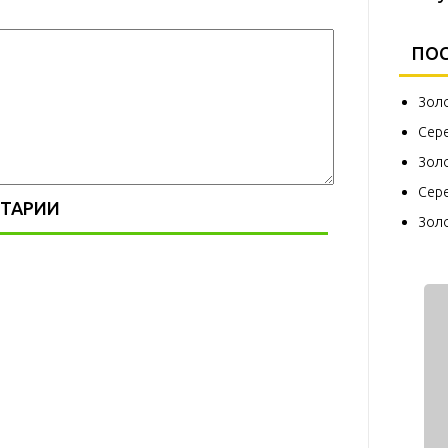
ПОС
Зол
Сер
Зол
Сер
ТАРИИ
Зол