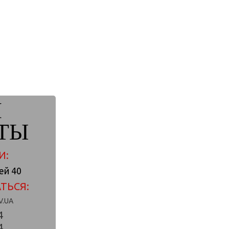
И
ТЫ
И:
лей 40
ТЬСЯ:
V.UA
4
4