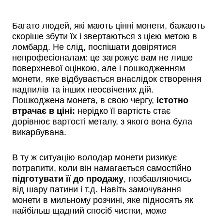
Багато людей, які мають цінні монети, бажають
скоріше збути їх і звертаються з цією метою в
ломбард. Не слід, поспішати довірятися
непрофесіоналам: це загрожує вам не лише
поверхневої оцінкою, але і пошкодженням
монети, яке відбувається внаслідок створення
надпилів та інших неосвічених дій.
Пошкоджена монета, в свою чергу,
істотно
втрачає в ціні:
нерідко її вартість стає
дорівнює вартості металу, з якого вона була
викарбувана.
В ту ж ситуацію володар монети ризикує
потрапити, коли він намагається самостійно
підготувати її до продажу
, позбавляючись
від шару патини і т.д. Навіть замочування
монети в мильному розчині, яке підносять як
найбільш щадний спосіб чистки, може