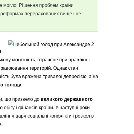
е могло. Рішення проблем країни
– реформах перерахованих вище і не
я
ькову могутність, втрачене при правлінні
 завоювання територій. Однак стан
сть була вражена тривалої депресією, а на
о голоду
.
и, що призвело до
великого державного
 обігу і фінансів країни. У наступні роки
ління царя соціальні конфлікти і розкол в
я.