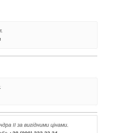
т.
м
.
ра II за вигідними цінами.