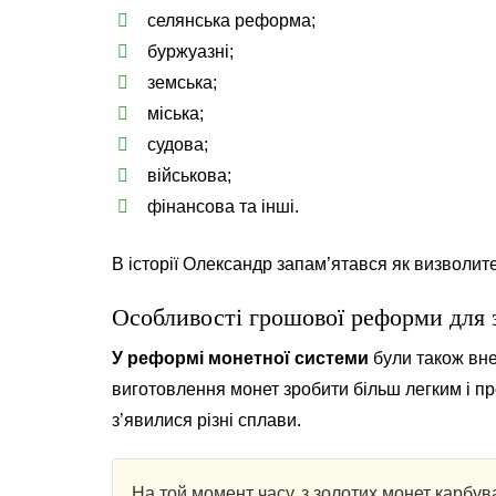
селянська реформа;
буржуазні;
земська;
міська;
судова;
військова;
фінансова та інші.
В історії Олександр запам’ятався як визволите
Особливості грошової реформи для 
У реформі монетної системи
були також вне
виготовлення монет зробити більш легким і про
з’явилися різні сплави.
На той момент часу, з золотих монет карбува