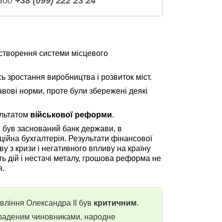
або
+38 (099) 222 23 24
створення системи місцевого
ь зростання виробництва і розвиток міст.
вові норми, проте були збережені деякі
ультатом
військової реформи
.
, був заснований банк держави, в
ійна бухгалтерія. Результати фінансової
 з кризи і негативного впливу на країну
ь дій і нестачі металу, грошова реформа не
я.
равління Олександра II був
критичним
.
краденим чиновниками, народне