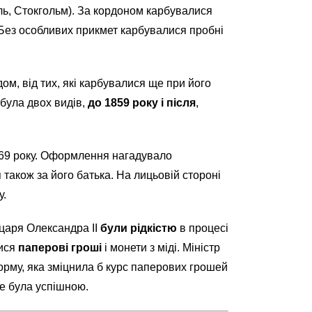
ь, Стокгольм). За кордоном карбувалися
. Без особливих прикмет карбувалися пробні
ом, від тих, які карбувалися ще при його
 була двох видів,
до 1859 року і після
,
869 року. Оформлення нагадувало
 також за його батька. На лицьовій стороні
у.
царя Олександра II
були рідкістю
в процесі
лися
паперові гроші
і монети з міді. Міністр
рму, яка зміцнила б курс паперових грошей
не була успішною.