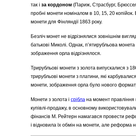
так і
за кордоном
(Париж, Страсбург, Брюссел
пробні монети номіналом в 10, 15, 20 копійок
монети для Фінляндії 1863 року.
Безліч монет не відрізнялися зовнішнім вигляд
батькові Миколі. Однак, п’ятирубльова монета
зображення орла відрізнялося.
Трирубльові монети з золота випускалися з 1
трирубльові монети з платини, які карбувалися
монети, зображення орла було нового формат
Монети з золота і
срібла
на момент правління 
купівлі-продажу, в основному використовува
фінансів М. Рейтерн намагався провести рефо
і відновила їх обмін на монети, але реформа 