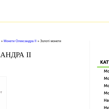
(068) 222-23-24
(099) 222-23-24
онети Світу
Монети України
Нагороди
Нумізматика
»
Монети Олександра ІІ
»
Золоті монети
АНДРА II
КАТ
Мо
Мо
Мо
ет
Мо
На
Ну