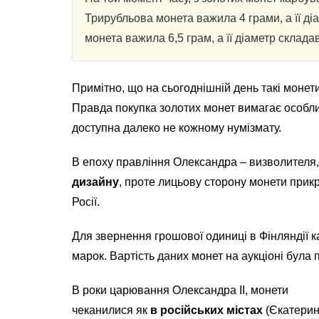
Трирубльова монета важила 4 грами, а її ді
монета важила 6,5 грам, а її діаметр склада
Примітно, що на сьогоднішній день такі моне
Правда покупка золотих монет вимагає особливо
доступна далеко не кожному нумізмату.
В епоху правління Олександра – визволителя
дизайну
, проте лицьову сторону монети прик
Росії.
Для звернення грошової одиниці в Фінляндії 
марок. Вартість даних монет на аукціоні була 
В роки царювання Олександра II, монети
чеканилися як
в російських містах
(Єкатеринб