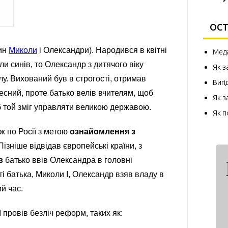
ОСТ
син
Миколи
і Олександри). Народився в квітні
Меда
ли синів, то Олександр з дитячого віку
Як з
у. Вихований був в строгості, отримав
Вигі
чесний, проте батько велів вчителям, щоб
Як з
б той зміг управляти великою державою.
Як 
ж по Росії з метою
ознайомлення з
ізніше відвідав європейські країни, з
в
батько ввів Олександра в головні
ті батька, Миколи I, Олександр взяв владу в
й час.
 провів безліч реформ, таких як: