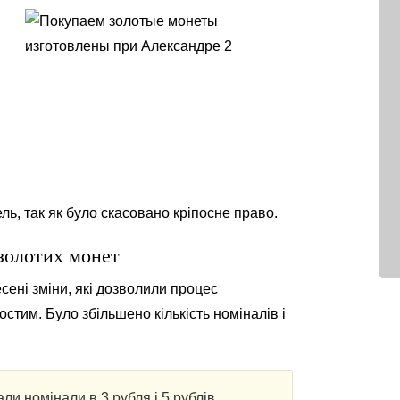
ль, так як було скасовано кріпосне право.
золотих монет
сені зміни, які дозволили процес
стим. Було збільшено кількість номіналів і
ли номінали в 3 рубля і 5 рублів.