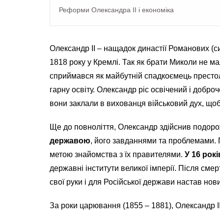
Реформи Олександра II і економіка
Олександр II – нащадок династії Романових (
1818 року у Кремлі. Так як брати Миколи не ма
сприймався як майбутній спадкоємець престол
гарну освіту. Олександр ріс освічений і добро
вони заклали в вихованця військовий дух, що
Ще до повноліття, Олександр здійснив подоро
державою
, його завданнями та проблемами. П
метою знайомства з їх правителями.
У 16 рокі
державні інститути великої імперії. Після смер
свої руки і для Російської держави настав нови
За роки царювання (1855 – 1881), Олександр II