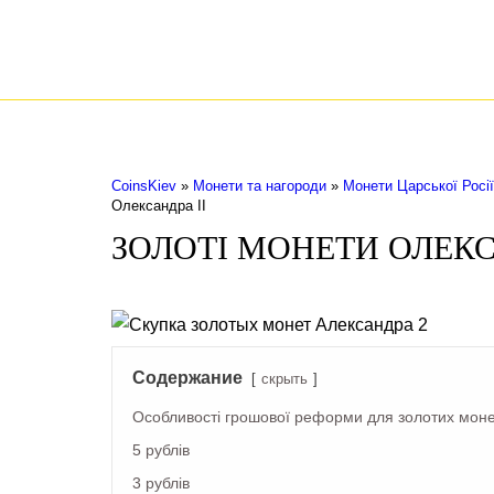
COINS.KIEV.UA
СКУПКА ЗОЛОТИХ І СРІБНИХ МОНЕТ
Монети Царської Росії
Монети СРСР
М
CoinsKiev
»
Монети та нагороди
»
Монети Царської Росії
Олександра II
ЗОЛОТІ МОНЕТИ ОЛЕКС
Содержание
скрыть
Особливості грошової реформи для золотих мон
5 рублів
3 рублів