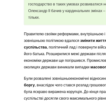
господарство в таких умовах розвиватися н
Олександр II бачив у кардинальних змінах 
тільки.
Правителю своїми реформами, внутрішньою і
зовнішньою політикою вдалося
змінити житт
суспільства
, політичний лад і повернути війс
його батька. Розширилися межі держави після
економіки держави ще погіршився. Промислові
околицях держави виникали випадки
масовог
Були розвалені зовнішньоекономічні відносин
боргу
, внаслідок чого стався розлад грошового
була яскраво виражена корупція. До кінця прав
суспільстві досягли свого максимального рівн