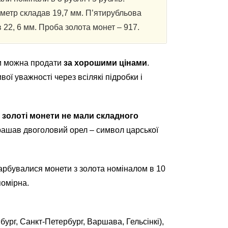
аметр складав 19,7 мм. П’ятирубльова
в 22, 6 мм. Проба золота монет – 917.
ти можна продати
за хорошими цінами
.
ї ​​уважності через всілякі підробки і
,
золоті монети не мали складного
рашав двоголовий орел – символ царської
карбувалися монети з золота номіналом в 10
помірна.
ург, Санкт-Петербург, Варшава, Гельсінкі),