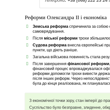
Телефони
: +38 (068) 222 23 24
Реформи Олександра II і економіка
Земська реформа
спричинила за собою 
самоврядування.
Після
міської реформи
трохи збільшилос
Судова реформа
внесла європейські пра
пункти, що діють раніше.
Загальна військова повинність стала рез
Після завершення
фінансової реформи
фінансовий процес впроваджувалася офіц
реформи допомогли трохи вивести державу
після інших реформ. Через непослідовніст
була до кінця реалізована, як планувалас
З економічної точки зору, стан імперії до п
Суспільство було безправне, злиденне, об