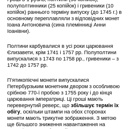
полуполтинники (25 копійок) і гривеники (10
копійок) раннього терміну випуску (до 1745 г.) в
основному переплавляли з відповідних монет
Іоана Антоновича (сина племінниці Анни
Іоанівни).
Полтини карбувалися в усі роки царювання
Єлизавети, крім 1741 і 1757 рр. Полуполтини
випускалися з 1743 по 1758 рр., гривеники – з
1742 до 1757 рр.
П’ятикопієчні монети випускалися
Петербурзьким монетним двором з особливою
срібною 770-ї пробою з 1755 року і до кінця
царювання імператриці. Ці гроші мають
перевернутий реверс, що
збільшує термін їх
обігу
, оскільки штампи на обох сторонах
монети мають трикутне зображення. З метою
ще більшого зниження навантаження на