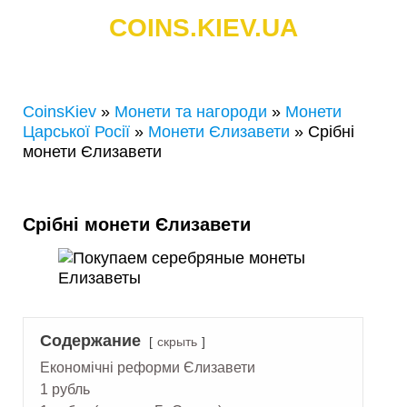
COINS.KIEV.UA
СКУПКА ЗОЛОТИХ І СРІБНИХ МОНЕТ
CoinsKiev
»
Монети та нагороди
»
Монети
Царської Росії
»
Монети Єлизавети
»
Срібні
монети Єлизавети
Срібні монети Єлизавети
Содержание
скрыть
Економічні реформи Єлизавети
1 рубль