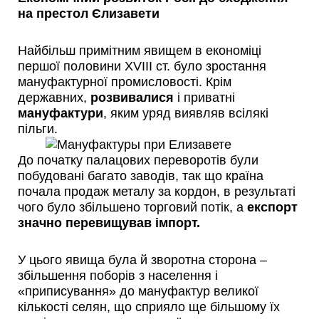
на престол Єлизавети
Найбільш примітним явищем в економіці
першої половини XVIII ст. було зростання
мануфактурної промисловості. Крім
державних,
розвивалися
і приватні
мануфактури
, яким уряд виявляв всілякі
пільги.
До початку палацових переворотів були
побудовані багато заводів, так що країна
почала продаж металу за кордон, в результаті
чого було збільшено торговий потік, а
експорт
значно перевищував імпорт.
У цього явища була й зворотна сторона –
збільшення поборів з населення і
«приписування» до мануфактур великої
кількості селян, що сприяло ще більшому їх