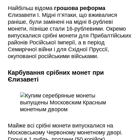
Найбільш відома
грошова реформа
Єлизавети I. Мідні п’ятаки, що вживалися
раніше, були замінені на мідні 8-рублеві
монети, пізніше стали 16-рублевими. Окремо
випускалися срібні монети для Прибалтійських
районів Російської Імперії, а в період
Семирічної війни і для Східної Пруссії,
окупованої російськими військами.
Карбування срібних монет при
Єлизаветі
Майже всі срібні монети випускалися на
Московському Червоному монетному дворі.
Гроші в 1 рубль, полтини (50 копійок),