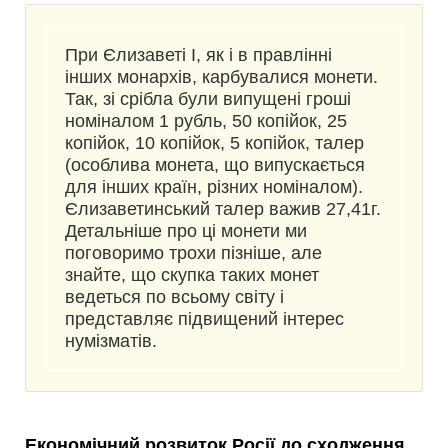
При Єлизаветі I, як і в правлінні
інших монархів, карбувалися монети.
Так, зі срібла були випущені гроші
номіналом 1 рубль, 50 копійок, 25
копійок, 10 копійок, 5 копійок, талер
(особлива монета, що випускається
для інших країн, різних номіналом).
Єлизаветинський талер важив 27,41г.
Детальніше про ці монети ми
поговоримо трохи пізніше, але
знайте, що скупка таких монет
ведеться по всьому світу і
представляє підвищений інтерес
нумізматів.
Економічний розвиток Росії до сходження