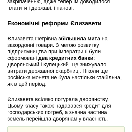
закріпаченню, адже тепер їм доводилося
платити і державі, і панові.
Економічні реформи Єлизавети
Єлизавета Петрівна
збільшила мита
на
закордонні товари. З метою розвитку
підприємництва при імператриці були
сформовані
два кредитних банки
:
Дворянський і Купецький. Це знижувало
витрати державної скарбниці. Ніколи ще
російська монета не була настільки стабільна,
як в цей період.
Єлизавета всіляко потурала дворянству.
Цьому класу також надавався кредит для
господарських потреб, а значна частина
земель перейшла дворянам у власність.