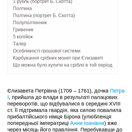
1 рубль (портрет Б. Скотта)
Полтина
Полтина (портрет Б. Скотта)
Полуполтинник
Гривеник
5 копійок
Талер
Особливості грошової системи
Карбування срібних монет при Єлизаветі
Що можна було купити на срібло в той період
Єлизавета Петрівна (1709 – 1761), дочка
Петра
I
, прийшла до влади в результаті палацових
переворотів, що відбувалися в середині XVIII
ст. Її підтримала гвардія, яка силою повалила
прибалтійського німця Бірона (улюбленця
попередньої імператриці
Анни Іоанівни
) вже
через місяць його правління. Перебувавши до