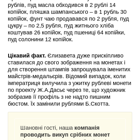
рублів, пуд масла обходився в 2 рублі 14
копійок, пляшка шампанського – в 1 рубль 30
копійок, фунт чаю продавався по 2 рубля, пуд
цукру – по 2,5 рубля, пуд житнього хліба
коштував 26 копійок, пуд пшениці 64 копійки,
пуд солонини 12 копійок.
Цікавий факт.
Єлизавета дуже прискіпливо
ставилася до свого зображення на монетах і
для створення штампів запрошувала іменитих
майстрів-медальєрів. Відомий випадок, коли
імператриця вилучила з ужитку рублеві монети
по проекту Ж.А.Дасьє через те, що художник
зобразив її профіль з не надто пишним
бюстом. Їх замінили рублями Б.Скотта.
Шановні гості, наша
компанія
проводить викуп срібних монет