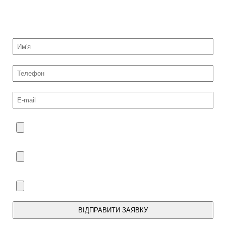
НАДІСЛАТИ НА ОЦІНКУ ФОТО МОНЕТ
ВІДПРАВИТИ ЗАЯВКУ
Ми зв'яжемося з Вами протягом дня.