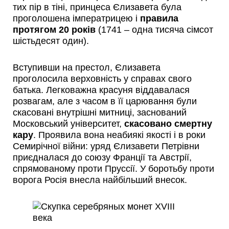
тих пір в тіні, принцеса Єлизавета була
проголошена імператрицею і
правила
протягом 20 років
(1741 – одна тисяча сімсот
шістьдесят один).
Вступивши на престол, Єлизавета
проголосила верховність у справах свого
батька. Легковажна красуня віддавалася
розвагам, але з часом в її царювання були
скасовані внутрішні митниці, заснований
Московський університет,
скасовано смертну
кару
. Проявила вона неабиякі якості і в роки
Семирічної війни: уряд Єлизавети Петрівни
приєдналася до союзу Франції та Австрії,
спрямованому проти Пруссії. У боротьбу проти
ворога Росія внесла найбільший внесок.