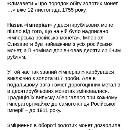
Єлизавети «Про порядок обігу золотих монет
…» вже 12 листопада 1755 року.
Назва «імперіал»
у десятирубльових монет
пішло від того, що на ній було надписано
«імперська російська монета». Імперіал
Єлизавети був найважчим з усіх російських
монет, а її номінал дорівнював десяти срібним
рублям.
У той час так званий «імперіал» карбувався
виключно з золота 917 проби. Але в
подальшому вага і вміст дорогоцінних металів
в десятирубльових монетах змінювалися.
Традиція їх випуску зберігалася при кожному
імператорі майже до самого кінця Російської
Імперії – до 1911 року.
Зміцнення в обороті золотих монет дозволила