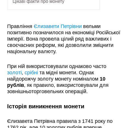
Цікаві факти про монету
Правління
Єлизавети Петрівни
вельми
позитивно позначилося на економіці Російської
Імперії. Вона провела цілий ряд важливих і
своєчасних реформ, які дозволили зміцнити
національну валюту.
При ній використовували однаково часто
золоті
,
срібні
та мідні монети. Однак
найдорожчу золоту монету номіналом
10
рублів
, як правило, використовували для
зовнішньоторговельних операцій.
Історія виникнення монети
Єлизавета Петрівна правила з 1741 року по
1762 рік, але 10 золотих рублів вперше