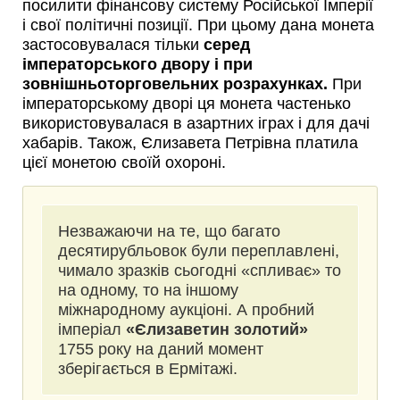
посилити фінансову систему Російської Імперії
і свої політичні позиції. При цьому дана монета
застосовувалася тільки
серед
імператорського двору і при
зовнішньоторговельних розрахунках.
При
імператорському дворі ця монета частенько
використовувалася в азартних іграх і для дачі
хабарів. Також, Єлизавета Петрівна платила
цієї монетою своїй охороні.
Незважаючи на те, що багато
десятирубльовок були переплавлені,
чимало зразків сьогодні «спливає» то
на одному, то на іншому
міжнародному аукціоні. А пробний
імперіал
«Єлизаветин золотий»
1755 року на даний момент
зберігається в Ермітажі.