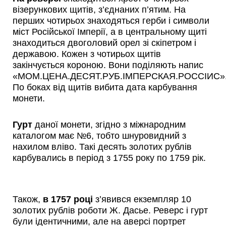
візерункових щитів, з’єднаних п’ятим. На
перших чотирьох знаходяться герби і символи
міст Російської Імперії, а в центральному щиті
знаходиться двоголовий орел зі скіпетром і
державою. Кожен з чотирьох щитів
закінчується короною. Вони поділяють напис
«МОМ.ЦЕНА.ДЕСЯТ.РУБ.IМПЕРСКАЯ.РОССIИС»
По боках від щитів вибита дата карбування
монети.
Гурт
даної монети, згідно з міжнародним
каталогом має №6, тобто шнуровидний з
нахилом вліво. Такі десять золотих рублів
карбувались в період з 1755 року по 1759 рік.
Також,
в 1757 році
з’явився екземпляр 10
золотих рублів роботи Ж. Дасье. Реверс і гурт
були ідентичними, але на аверсі портрет