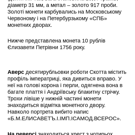
діаметр 31 мм, а метал – золото 917 проби.
Золоті монети карбувались на Московському
Червоному і на Петербурзькому «СПБ»
монетних дворах.
Нижче представлена ​​монета 10 рублів
Єлизавети Петрівни 1756 року.
Аверс
десятирубльовки роботи Скотта містить
профіль імператриці, яка дивиться вправо. У
неї на голові корона і перли, одягнена вона в
багате плаття і Андріївську блакитну стрічку.
Трохи лівіше у нижній частині монети
знаходиться відмітка монетного двору.
Навколо портрета вибито напис
«Б.М.ЕЛИСАВЕТЪ.I.IМП.IСАМОД.ВСЕРОС».
На реверсі
знаходиться хрест з чотирьох