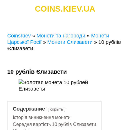
COINS.KIEV.UA
СКУПКА ЗОЛОТИХ І СРІБНИХ МОНЕТ
CoinsKiev
»
Монети та нагороди
»
Монети
Царської Росії
»
Монети Єлизавети
»
10 рублів
Єлизавети
10 рублів Єлизавети
Содержание
скрыть
Історія виникнення монети
Середня вартість 10 рублів Єлизавети