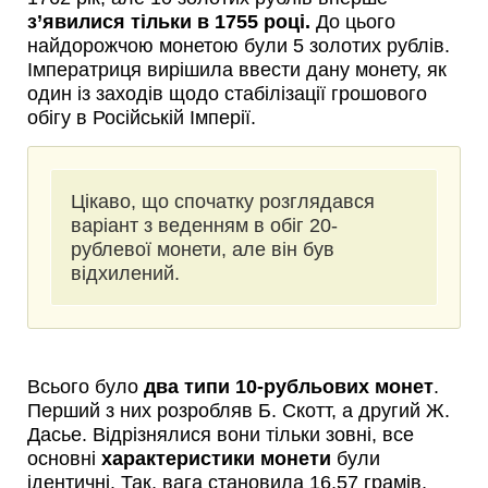
з’явилися тільки в 1755 році.
До цього
найдорожчою монетою були 5 золотих рублів.
Імператриця вирішила ввести дану монету, як
один із заходів щодо стабілізації грошового
обігу в Російській Імперії.
Цікаво, що спочатку розглядався
варіант з веденням в обіг 20-
рублевої монети, але він був
відхилений.
Всього було
два типи 10-рубльових монет
.
Перший з них розробляв Б. Скотт, а другий Ж.
Дасье. Відрізнялися вони тільки зовні, все
основні
характеристики монети
були
ідентичні. Так, вага становила 16,57 грамів,